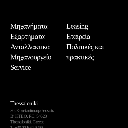
Μηχανήματα
Leasing
Εξαρτήματα
Εταιρεία
Ανταλλακτικά
Πολιτικές και
Μηχανουργείο
πρακτικές
Service
Thessaloniki
36, Konstantinoupoleos str.
B’ KTEO, P.C. 54628
Thessaloniki, Greece
T.
+30 2310556266